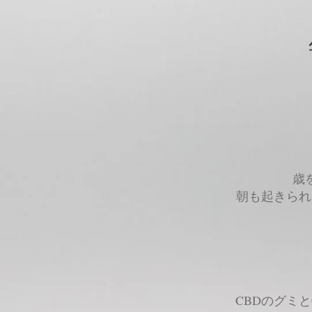
歳
朝も起きられ
CBDのグミ