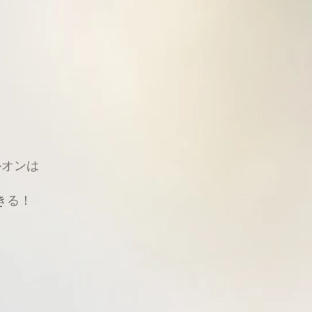
ルオンは
きる！