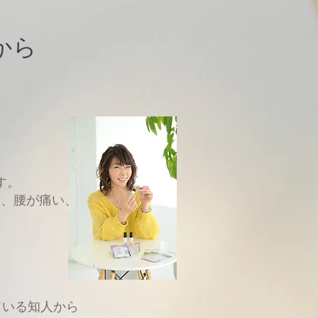
から
す。
い、腰が痛い、
と
ている知人から