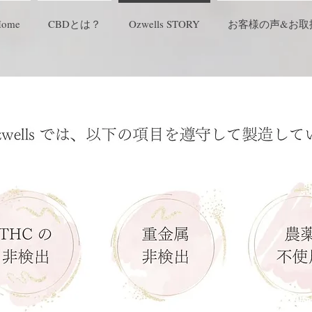
Home
CBDとは？
Ozwells STORY
お客様の声&お取