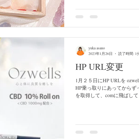
のソテー 最初の５日くらい
ストレス...
yuka asano
2023年1月26日
読了時間: 1
HP URL変更
1月２５日にHP URLを ozwe
HP乗っ取りにあってからずっ
を取得して、comに飛ばし
いかな。意味わからないしと
ました。...