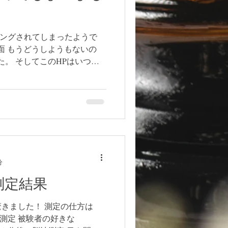
ッキングされてしまったようで
画面 もうどうしようもないの
した。 そしてこのHPはいつど
が1人で作っています。...
分
波測定結果
きました！ 測定の仕方は
波測定 被験者の好きな