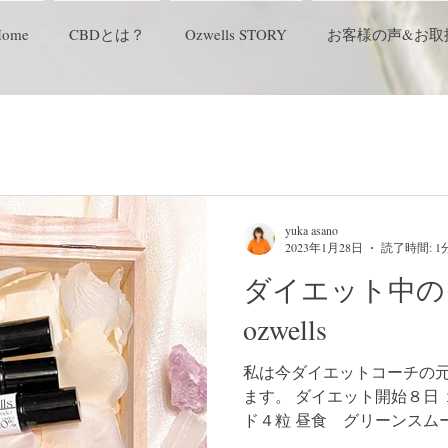
Home
CBDとは？
Ozwells STORY
お客様の声&お取
yuka asano
2023年1月28日
読了時間: 1
ダイエット中の
ozwells
私は今ダイエットコーチの
ます。 ダイエット開始８日 
ド４粒 昼食 グリーンスム
で卵 夕食 野菜と豆腐鍋