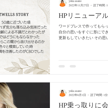
yuka asano
2022年11月27日
読了時間: 
HPリニューア
ワードプレスで作ってもらっ
自分の思いをすぐに形にでき
更新もしていきたい その思
作り直しました。 これから
していきますので 今後とも
yuka asano
2022年6月1日
読了時間: 1分
HP乗っ取りに