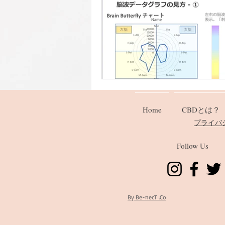
Home
CBDとは？
​プライ
Follow Us
By Be-necT .Co