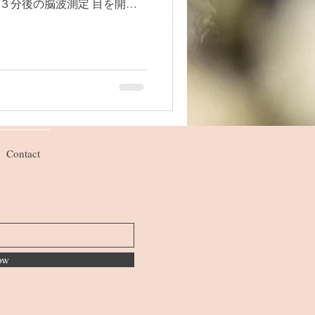
、３分後の脳波測定 目を開け
て同じように９０秒後、３分
後の香りをつける...
Contact
ow