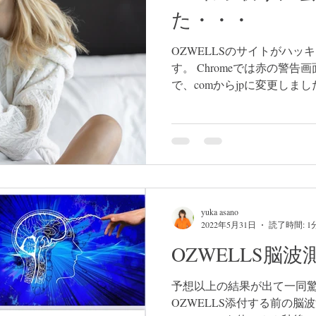
た・・・
OZWELLSのサイトがハ
す。 Chromeでは赤の警告
で、comからjpに変更しま
うなってもいいように 私麻野
yuka asano
2022年5月31日
読了時間: 1
OZWELLS脳
予想以上の結果が出て一同驚
OZWELLS添付する前の脳