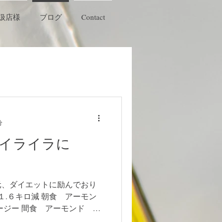
扱店様
ブログ
Contact
分
イライラに
元、ダイエットに励んでおり
１.６キロ減 朝食 アーモン
ージー 間食 アーモンド ゆ
 ポン酢にて食す 新玉ねぎ