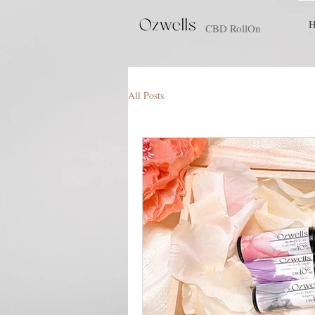
CBD RollOn
All Posts